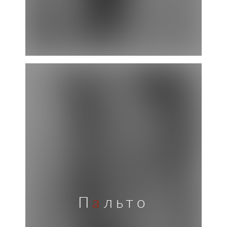
П
а
льто