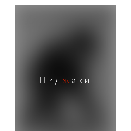
Пид
ж
аки