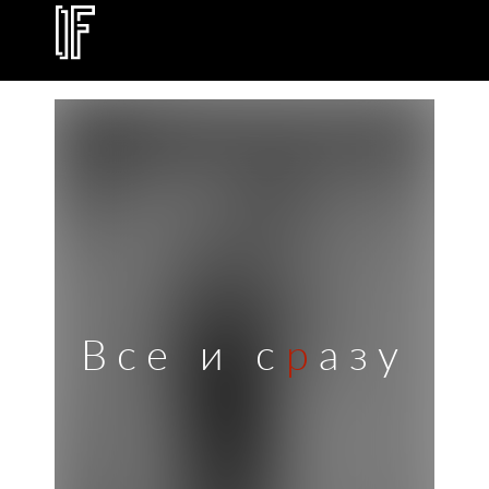
Все и с
р
азу