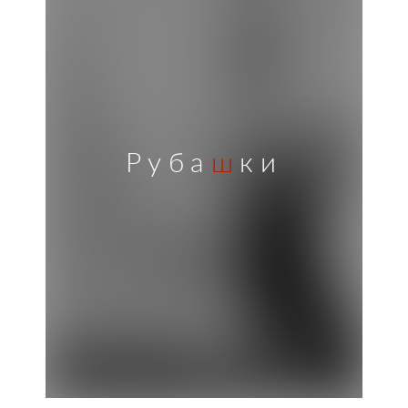
Руба
ш
ки