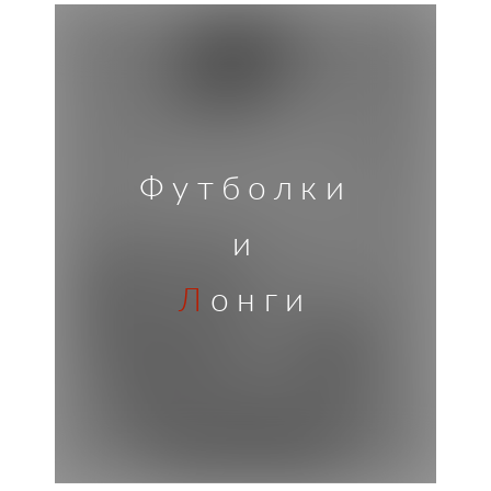
Футболки
и
Л
онги