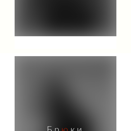
Бр
ю
ки