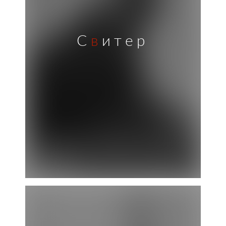
С
в
итер