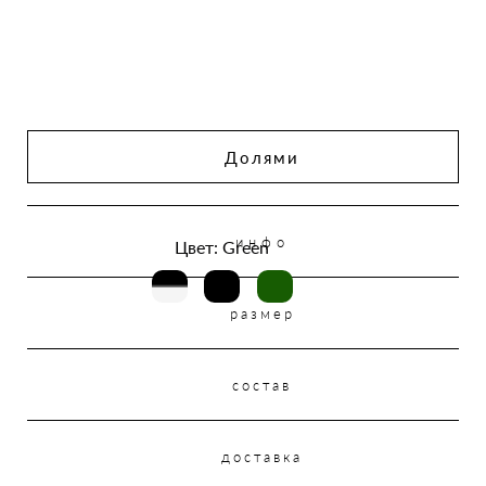
Долями
инфо
Цвет: Green
размер
состав
доставка